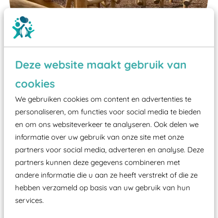
Deze website maakt gebruik van
cookies
We gebruiken cookies om content en advertenties te
Wist je dat:
personaliseren, om functies voor social media te bieden
Vanaf een valhoogte van 1,5 meter een speciale
en om ons websiteverkeer te analyseren. Ook delen we
informatie over uw gebruik van onze site met onze
valondergrond onder speeltoestellen verplicht is
partners voor social media, adverteren en analyse. Deze
zoals kunstgras, rubber tegels of boomschors?
partners kunnen deze gegevens combineren met
Elk speeltoestel in de openbare ruimte voorzien
andere informatie die u aan ze heeft verstrekt of die ze
moet zijn van een typekeuring, -plaatje en
hebben verzameld op basis van uw gebruik van hun
certificering, uitgegeven door een Nederlands
services.
aangewezen keuringsinstantie?