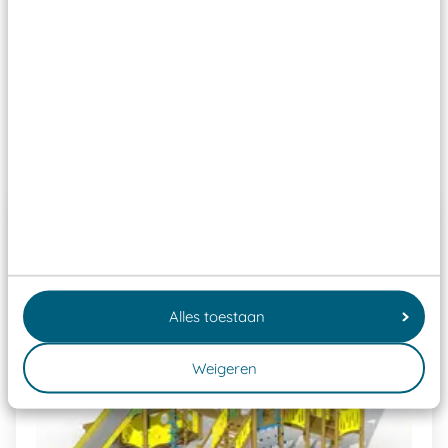
Wij ook speeltoestellen kunnen laten keuren zodat
ze toch binnen het Warenwetbesluit Attractie- en
Speeltoestellen vallen?
Past er goed bij
Alles toestaan
Weigeren