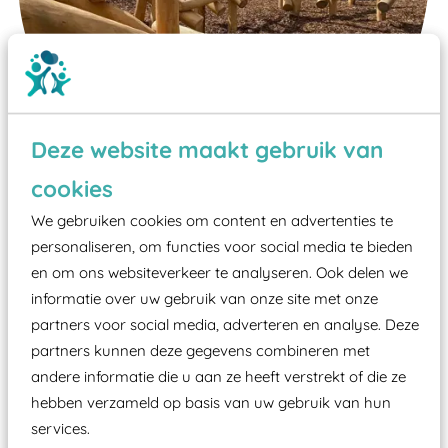
Deze website maakt gebruik van
cookies
Wist je dat:
We gebruiken cookies om content en advertenties te
personaliseren, om functies voor social media te bieden
Vanaf een valhoogte van 1,5 meter een speciale
en om ons websiteverkeer te analyseren. Ook delen we
valondergrond onder speeltoestellen verplicht is
informatie over uw gebruik van onze site met onze
zoals kunstgras, rubber tegels of boomschors?
partners voor social media, adverteren en analyse. Deze
Elk speeltoestel in de openbare ruimte voorzien
partners kunnen deze gegevens combineren met
moet zijn van een typekeuring, -plaatje en
andere informatie die u aan ze heeft verstrekt of die ze
certificering, uitgegeven door een Nederlands
hebben verzameld op basis van uw gebruik van hun
aangewezen keuringsinstantie?
services.