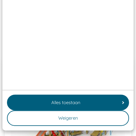
Wij ook speeltoestellen kunnen laten keuren zodat
ze toch binnen het Warenwetbesluit Attractie- en
Speeltoestellen vallen?
Past er goed bij
Alles toestaan
Weigeren