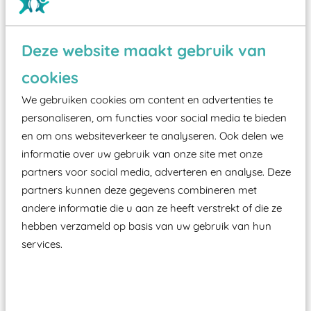
Deze website maakt gebruik van
Wist je dat:
cookies
Vanaf een valhoogte van 1,5 meter een speciale
We gebruiken cookies om content en advertenties te
valondergrond onder speeltoestellen verplicht is
personaliseren, om functies voor social media te bieden
zoals kunstgras, rubber tegels of boomschors?
en om ons websiteverkeer te analyseren. Ook delen we
Elk speeltoestel in de openbare ruimte voorzien
informatie over uw gebruik van onze site met onze
moet zijn van een typekeuring, -plaatje en
partners voor social media, adverteren en analyse. Deze
certificering, uitgegeven door een Nederlands
partners kunnen deze gegevens combineren met
aangewezen keuringsinstantie?
andere informatie die u aan ze heeft verstrekt of die ze
Wij ook speeltoestellen kunnen laten keuren zodat
hebben verzameld op basis van uw gebruik van hun
services.
ze toch binnen het Warenwetbesluit Attractie- en
Speeltoestellen vallen?