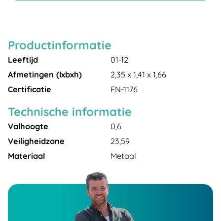
Productinformatie
Leeftijd
01-12
Afmetingen (lxbxh)
2,35 x 1,41 x 1,66
Certificatie
EN-1176
Technische informatie
Valhoogte
0,6
Veiligheidzone
23,59
Materiaal
Metaal