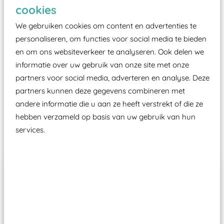
Elk speeltoestel in de openbare ruimte voorzien
cookies
moet zijn van een typekeuring, -plaatje en
We gebruiken cookies om content en advertenties te
certificering, uitgegeven door een Nederlands
personaliseren, om functies voor social media te bieden
aangewezen keuringsinstantie?
en om ons websiteverkeer te analyseren. Ook delen we
Wij ook speeltoestellen kunnen laten keuren zodat
informatie over uw gebruik van onze site met onze
ze toch binnen het Warenwetbesluit Attractie- en
partners voor social media, adverteren en analyse. Deze
Speeltoestellen vallen?
partners kunnen deze gegevens combineren met
andere informatie die u aan ze heeft verstrekt of die ze
hebben verzameld op basis van uw gebruik van hun
Past er goed bij
services.