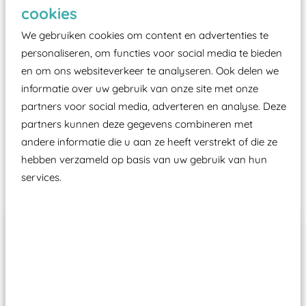
Elk speeltoestel in de openbare ruimte voorzien
cookies
moet zijn van een typekeuring, -plaatje en
We gebruiken cookies om content en advertenties te
certificering, uitgegeven door een Nederlands
personaliseren, om functies voor social media te bieden
aangewezen keuringsinstantie?
en om ons websiteverkeer te analyseren. Ook delen we
Wij ook speeltoestellen kunnen laten keuren zodat
informatie over uw gebruik van onze site met onze
ze toch binnen het Warenwetbesluit Attractie- en
partners voor social media, adverteren en analyse. Deze
Speeltoestellen vallen?
partners kunnen deze gegevens combineren met
andere informatie die u aan ze heeft verstrekt of die ze
hebben verzameld op basis van uw gebruik van hun
Past er goed bij
services.