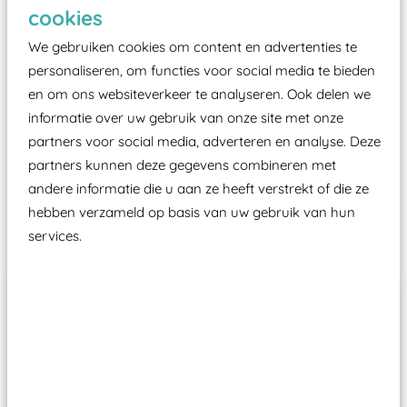
Elk speeltoestel in de openbare ruimte voorzien
cookies
moet zijn van een typekeuring, -plaatje en
We gebruiken cookies om content en advertenties te
certificering, uitgegeven door een Nederlands
personaliseren, om functies voor social media te bieden
aangewezen keuringsinstantie?
en om ons websiteverkeer te analyseren. Ook delen we
Wij ook speeltoestellen kunnen laten keuren zodat
informatie over uw gebruik van onze site met onze
ze toch binnen het Warenwetbesluit Attractie- en
partners voor social media, adverteren en analyse. Deze
Speeltoestellen vallen?
partners kunnen deze gegevens combineren met
andere informatie die u aan ze heeft verstrekt of die ze
hebben verzameld op basis van uw gebruik van hun
Past er goed bij
services.