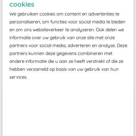
cookies
moet zijn van een typekeuring, -plaatje en
We gebruiken cookies om content en advertenties te
certificering, uitgegeven door een Nederlands
personaliseren, om functies voor social media te bieden
aangewezen keuringsinstantie?
en om ons websiteverkeer te analyseren. Ook delen we
Wij ook speeltoestellen kunnen laten keuren zodat
informatie over uw gebruik van onze site met onze
ze toch binnen het Warenwetbesluit Attractie- en
partners voor social media, adverteren en analyse. Deze
Speeltoestellen vallen?
partners kunnen deze gegevens combineren met
andere informatie die u aan ze heeft verstrekt of die ze
hebben verzameld op basis van uw gebruik van hun
Past er goed bij
services.