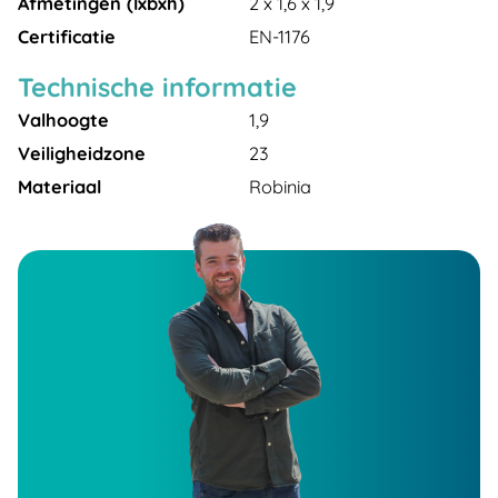
Afmetingen (lxbxh)
2 x 1,6 x 1,9
Certificatie
EN-1176
Technische informatie
Valhoogte
1,9
Veiligheidzone
23
Materiaal
Robinia