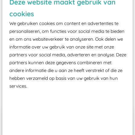
Deze website maakt gebruik van
valondergrond onder speeltoestellen verplicht is
zoals kunstgras, rubber tegels of boomschors?
cookies
Elk speeltoestel in de openbare ruimte voorzien
We gebruiken cookies om content en advertenties te
moet zijn van een typekeuring, -plaatje en
personaliseren, om functies voor social media te bieden
certificering, uitgegeven door een Nederlands
en om ons websiteverkeer te analyseren. Ook delen we
aangewezen keuringsinstantie?
informatie over uw gebruik van onze site met onze
Wij ook speeltoestellen kunnen laten keuren zodat
partners voor social media, adverteren en analyse. Deze
ze toch binnen het Warenwetbesluit Attractie- en
partners kunnen deze gegevens combineren met
andere informatie die u aan ze heeft verstrekt of die ze
Speeltoestellen vallen?
hebben verzameld op basis van uw gebruik van hun
services.
Past er goed bij