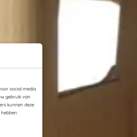
voor social media
uw gebruik van
ners kunnen deze
e hebben