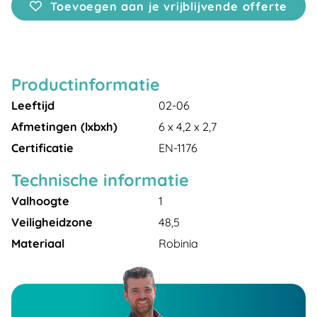
Toevoegen aan je vrijblijvende offerte
Productinformatie
Leeftijd
02-06
Afmetingen (lxbxh)
6 x 4,2 x 2,7
Certificatie
EN-1176
Technische informatie
Valhoogte
1
Veiligheidzone
48,5
Materiaal
Robinia