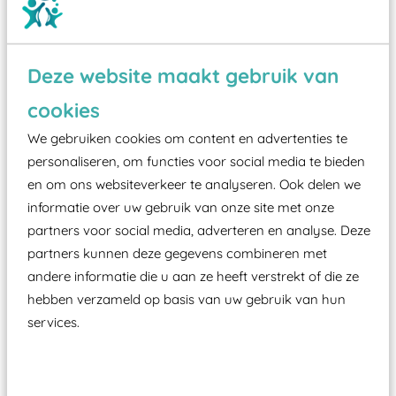
Deze website maakt gebruik van
Wist je dat:
cookies
Vanaf een valhoogte van 1,5 meter een speciale
We gebruiken cookies om content en advertenties te
valondergrond onder speeltoestellen verplicht is
personaliseren, om functies voor social media te bieden
zoals kunstgras, rubber tegels of boomschors?
en om ons websiteverkeer te analyseren. Ook delen we
informatie over uw gebruik van onze site met onze
Elk speeltoestel in de openbare ruimte voorzien
partners voor social media, adverteren en analyse. Deze
moet zijn van een typekeuring, -plaatje en
partners kunnen deze gegevens combineren met
certificering, uitgegeven door een Nederlands
andere informatie die u aan ze heeft verstrekt of die ze
aangewezen keuringsinstantie?
hebben verzameld op basis van uw gebruik van hun
Wij ook speeltoestellen kunnen laten keuren zodat
services.
ze toch binnen het Warenwetbesluit Attractie- en
Speeltoestellen vallen?