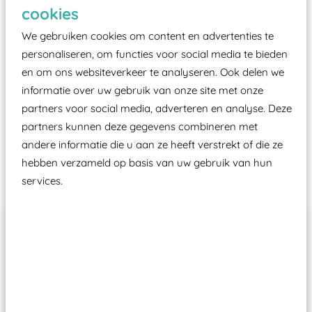
Elk speeltoestel in de openbare ruimte voorzien
cookies
moet zijn van een typekeuring, -plaatje en
We gebruiken cookies om content en advertenties te
certificering, uitgegeven door een Nederlands
personaliseren, om functies voor social media te bieden
aangewezen keuringsinstantie?
en om ons websiteverkeer te analyseren. Ook delen we
Wij ook speeltoestellen kunnen laten keuren zodat
informatie over uw gebruik van onze site met onze
ze toch binnen het Warenwetbesluit Attractie- en
partners voor social media, adverteren en analyse. Deze
Speeltoestellen vallen?
partners kunnen deze gegevens combineren met
andere informatie die u aan ze heeft verstrekt of die ze
hebben verzameld op basis van uw gebruik van hun
Past er goed bij
services.