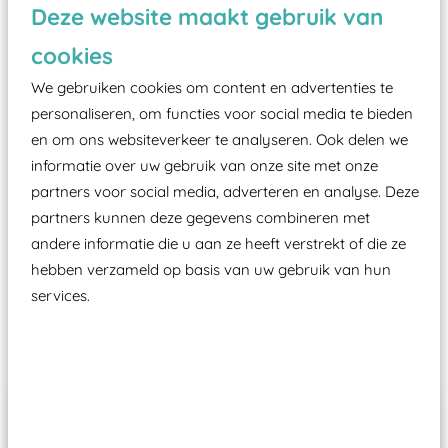
Deze website maakt gebruik van
valondergrond onder speeltoestellen verplicht is
cookies
zoals kunstgras, rubber tegels of boomschors?
Elk speeltoestel in de openbare ruimte voorzien
We gebruiken cookies om content en advertenties te
moet zijn van een typekeuring, -plaatje en
personaliseren, om functies voor social media te bieden
en om ons websiteverkeer te analyseren. Ook delen we
certificering, uitgegeven door een Nederlands
informatie over uw gebruik van onze site met onze
aangewezen keuringsinstantie?
partners voor social media, adverteren en analyse. Deze
Wij ook speeltoestellen kunnen laten keuren zodat
partners kunnen deze gegevens combineren met
ze toch binnen het Warenwetbesluit Attractie- en
andere informatie die u aan ze heeft verstrekt of die ze
Speeltoestellen vallen?
hebben verzameld op basis van uw gebruik van hun
services.
Past er goed bij