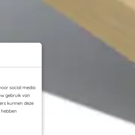
voor social media
uw gebruik van
ners kunnen deze
e hebben