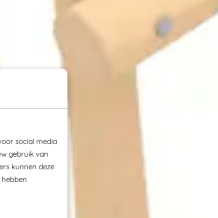
voor social media
uw gebruik van
ners kunnen deze
e hebben