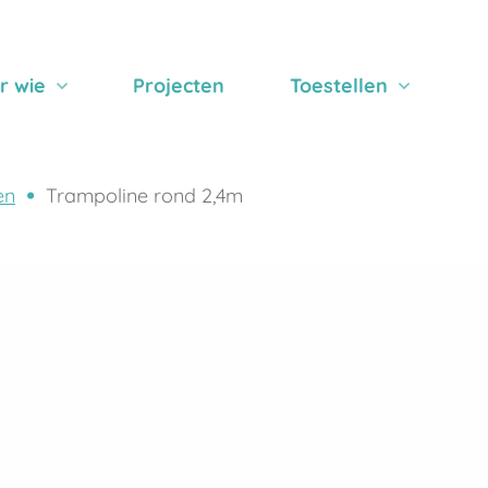
r wie
Projecten
Toestellen
en
Trampoline rond 2,4m