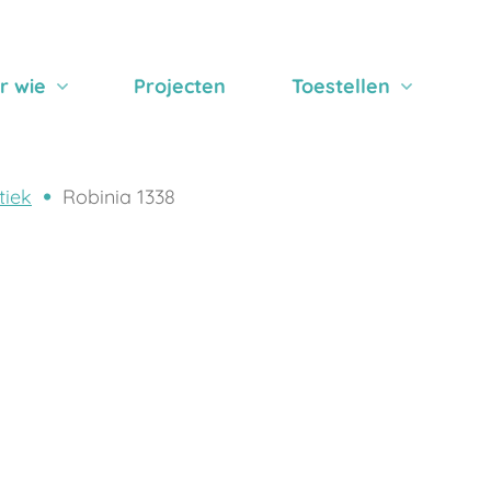
r wie
Projecten
Toestellen
iek
Robinia 1338