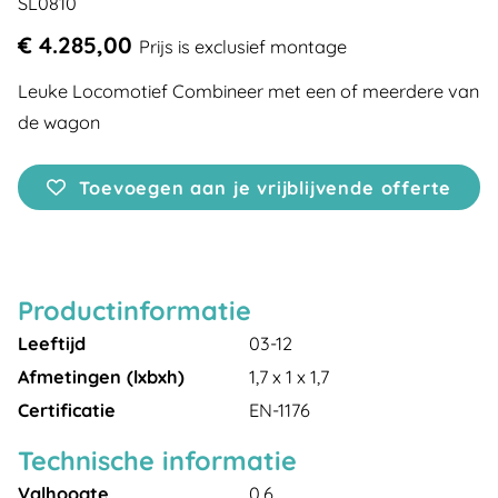
SL0810
€ 4.285,00
Prijs is exclusief montage
Leuke Locomotief Combineer met een of meerdere van
de wagon
Toevoegen aan je vrijblijvende offerte
Productinformatie
Leeftijd
03-12
Afmetingen (lxbxh)
1,7 x 1 x 1,7
Certificatie
EN-1176
Technische informatie
Valhoogte
0,6