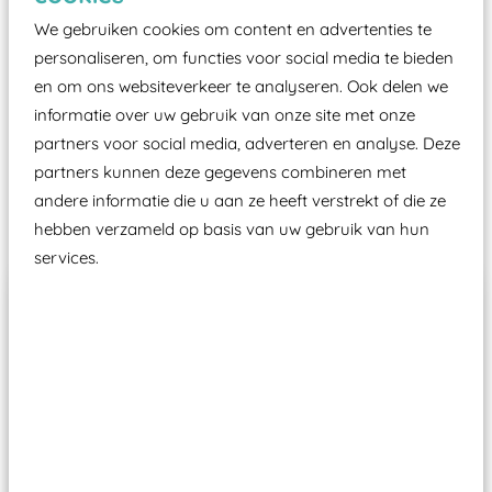
certificering, uitgegeven door een Nederlands
We gebruiken cookies om content en advertenties te
aangewezen keuringsinstantie?
personaliseren, om functies voor social media te bieden
Wij ook speeltoestellen kunnen laten keuren zodat
en om ons websiteverkeer te analyseren. Ook delen we
ze toch binnen het Warenwetbesluit Attractie- en
informatie over uw gebruik van onze site met onze
Speeltoestellen vallen?
partners voor social media, adverteren en analyse. Deze
partners kunnen deze gegevens combineren met
andere informatie die u aan ze heeft verstrekt of die ze
Past er goed bij
hebben verzameld op basis van uw gebruik van hun
services.