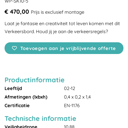
WP-SK10-5
€ 470,00
Prijs is exclusief montage
Laat je fantasie en creativiteit tot leven komen met dit
Verkeersbord. Houd jij je aan de verkeersregels?
Toevoegen aan je vrijblijvende offerte
Productinformatie
Leeftijd
02-12
Afmetingen (lxbxh)
0,4 x 0,2 x 1,4
Certificatie
EN-1176
Technische informatie
Veiligheidzone
10,88