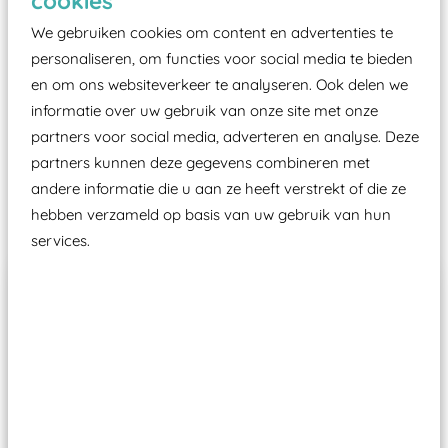
cookies
certificering, uitgegeven door een Nederlands
We gebruiken cookies om content en advertenties te
aangewezen keuringsinstantie?
personaliseren, om functies voor social media te bieden
Wij ook speeltoestellen kunnen laten keuren zodat
en om ons websiteverkeer te analyseren. Ook delen we
ze toch binnen het Warenwetbesluit Attractie- en
informatie over uw gebruik van onze site met onze
Speeltoestellen vallen?
partners voor social media, adverteren en analyse. Deze
partners kunnen deze gegevens combineren met
andere informatie die u aan ze heeft verstrekt of die ze
Past er goed bij
hebben verzameld op basis van uw gebruik van hun
services.