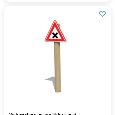
Verkeersbord gevaarlijk kruispunt