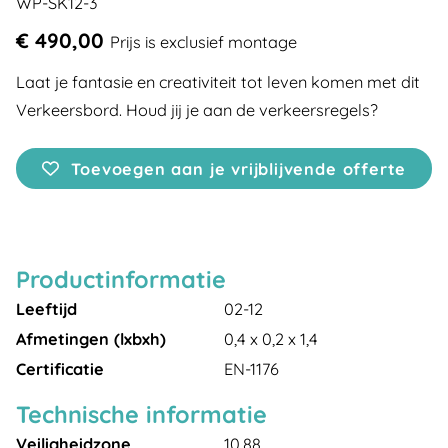
WP-SK12-3
€ 490,00
Prijs is exclusief montage
Laat je fantasie en creativiteit tot leven komen met dit
Verkeersbord. Houd jij je aan de verkeersregels?
Toevoegen aan je vrijblijvende offerte
Productinformatie
Leeftijd
02-12
Afmetingen (lxbxh)
0,4 x 0,2 x 1,4
Certificatie
EN-1176
Technische informatie
Veiligheidzone
10,88