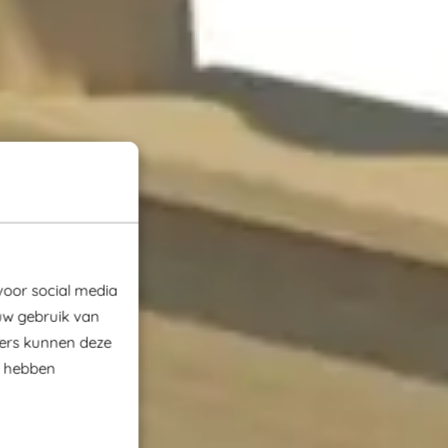
voor social media
uw gebruik van
ners kunnen deze
e hebben