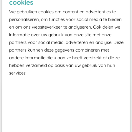
cookies
moet zijn van een typekeuring, -plaatje en
certificering, uitgegeven door een Nederlands
We gebruiken cookies om content en advertenties te
aangewezen keuringsinstantie?
personaliseren, om functies voor social media te bieden
en om ons websiteverkeer te analyseren. Ook delen we
Wij ook speeltoestellen kunnen laten keuren zodat
informatie over uw gebruik van onze site met onze
ze toch binnen het Warenwetbesluit Attractie- en
partners voor social media, adverteren en analyse. Deze
Speeltoestellen vallen?
partners kunnen deze gegevens combineren met
andere informatie die u aan ze heeft verstrekt of die ze
Past er goed bij
hebben verzameld op basis van uw gebruik van hun
services.