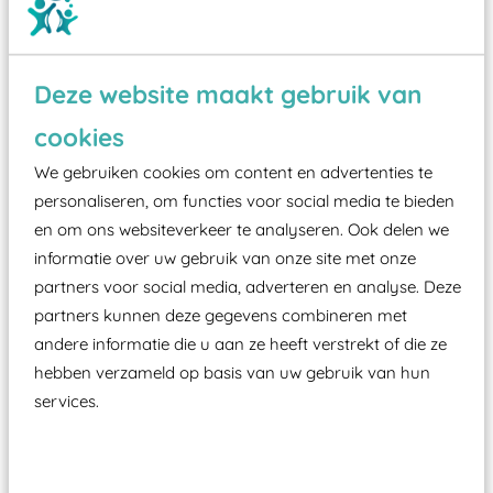
Deze website maakt gebruik van
Wist je dat:
cookies
Vanaf een valhoogte van 1,5 meter een speciale
We gebruiken cookies om content en advertenties te
valondergrond onder speeltoestellen verplicht is
personaliseren, om functies voor social media te bieden
zoals kunstgras, rubber tegels of boomschors?
en om ons websiteverkeer te analyseren. Ook delen we
informatie over uw gebruik van onze site met onze
Elk speeltoestel in de openbare ruimte voorzien
partners voor social media, adverteren en analyse. Deze
moet zijn van een typekeuring, -plaatje en
partners kunnen deze gegevens combineren met
certificering, uitgegeven door een Nederlands
andere informatie die u aan ze heeft verstrekt of die ze
aangewezen keuringsinstantie?
hebben verzameld op basis van uw gebruik van hun
Wij ook speeltoestellen kunnen laten keuren zodat
services.
ze toch binnen het Warenwetbesluit Attractie- en
Speeltoestellen vallen?