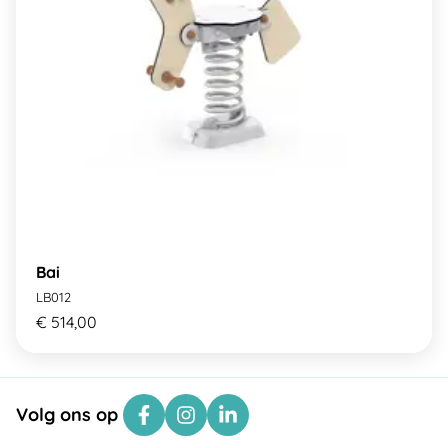
Bai
LB012
€ 514,00
Volg ons op