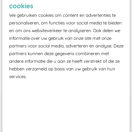
Elk speeltoestel in de openbare ruimte voorzien
cookies
moet zijn van een typekeuring, -plaatje en
We gebruiken cookies om content en advertenties te
certificering, uitgegeven door een Nederlands
personaliseren, om functies voor social media te bieden
aangewezen keuringsinstantie?
en om ons websiteverkeer te analyseren. Ook delen we
Wij ook speeltoestellen kunnen laten keuren zodat
informatie over uw gebruik van onze site met onze
ze toch binnen het Warenwetbesluit Attractie- en
partners voor social media, adverteren en analyse. Deze
Speeltoestellen vallen?
partners kunnen deze gegevens combineren met
andere informatie die u aan ze heeft verstrekt of die ze
hebben verzameld op basis van uw gebruik van hun
Past er goed bij
services.