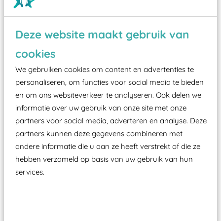
Deze website maakt gebruik van
Wist je dat:
cookies
Vanaf een valhoogte van 1,5 meter een speciale
We gebruiken cookies om content en advertenties te
valondergrond onder speeltoestellen verplicht is
personaliseren, om functies voor social media te bieden
zoals kunstgras, rubber tegels of boomschors?
en om ons websiteverkeer te analyseren. Ook delen we
Elk speeltoestel in de openbare ruimte voorzien
informatie over uw gebruik van onze site met onze
moet zijn van een typekeuring, -plaatje en
partners voor social media, adverteren en analyse. Deze
certificering, uitgegeven door een Nederlands
partners kunnen deze gegevens combineren met
aangewezen keuringsinstantie?
andere informatie die u aan ze heeft verstrekt of die ze
Wij ook speeltoestellen kunnen laten keuren zodat
hebben verzameld op basis van uw gebruik van hun
ze toch binnen het Warenwetbesluit Attractie- en
services.
Speeltoestellen vallen?