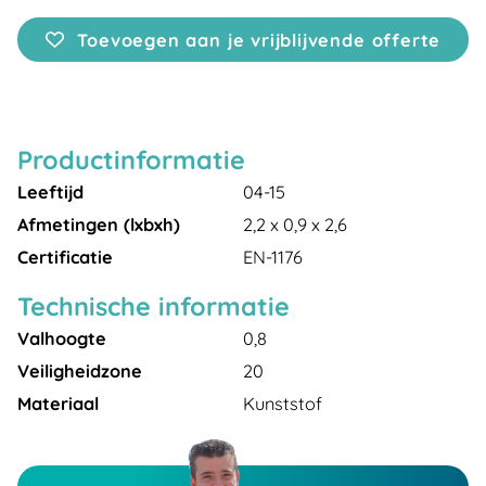
Toevoegen aan je vrijblijvende offerte
Productinformatie
Leeftijd
04-15
Afmetingen (lxbxh)
2,2 x 0,9 x 2,6
Certificatie
EN-1176
Technische informatie
Valhoogte
0,8
Veiligheidzone
20
Materiaal
Kunststof