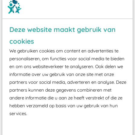
Deze website maakt gebruik van
Wist je dat:
cookies
We gebruiken cookies om content en advertenties te
Vanaf een valhoogte van 1,5 meter een speciale
personaliseren, om functies voor social media te bieden
valondergrond onder speeltoestellen verplicht is
en om ons websiteverkeer te analyseren. Ook delen we
zoals kunstgras, rubber tegels of boomschors?
informatie over uw gebruik van onze site met onze
Elk speeltoestel in de openbare ruimte voorzien
partners voor social media, adverteren en analyse. Deze
moet zijn van een typekeuring, -plaatje en
partners kunnen deze gegevens combineren met
certificering, uitgegeven door een Nederlands
andere informatie die u aan ze heeft verstrekt of die ze
aangewezen keuringsinstantie?
hebben verzameld op basis van uw gebruik van hun
services.
Wij ook speeltoestellen kunnen laten keuren zodat
ze toch binnen het Warenwetbesluit Attractie- en
Speeltoestellen vallen?