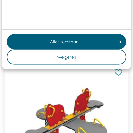
aangewezen keuringsinstantie?
Wij ook speeltoestellen kunnen laten keuren zodat
ze toch binnen het Warenwetbesluit Attractie- en
Speeltoestellen vallen?
Alles toestaan
Past er goed bij
Weigeren