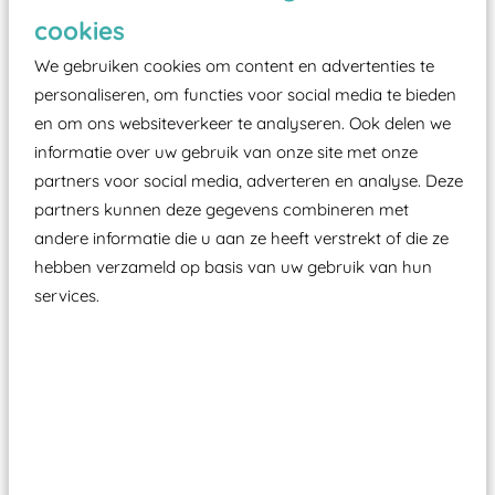
cookies
We gebruiken cookies om content en advertenties te
personaliseren, om functies voor social media te bieden
en om ons websiteverkeer te analyseren. Ook delen we
informatie over uw gebruik van onze site met onze
partners voor social media, adverteren en analyse. Deze
partners kunnen deze gegevens combineren met
andere informatie die u aan ze heeft verstrekt of die ze
Wist je dat:
hebben verzameld op basis van uw gebruik van hun
services.
Vanaf een valhoogte van 1,5 meter een speciale
valondergrond onder speeltoestellen verplicht is
zoals kunstgras, rubber tegels of boomschors?
Elk speeltoestel in de openbare ruimte voorzien
moet zijn van een typekeuring, -plaatje en
certificering, uitgegeven door een Nederlands