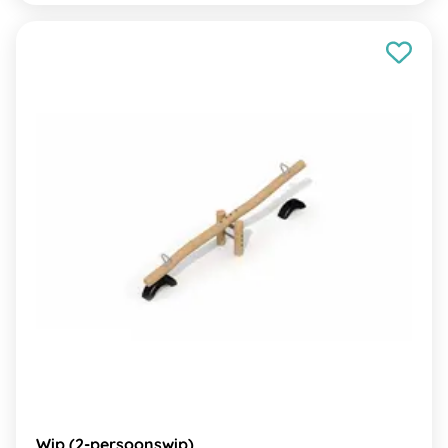
Wip (2-persoonswip)