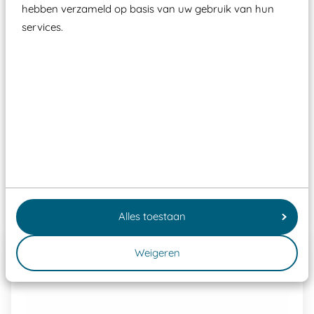
zoals kunstgras, rubber tegels of boomschors?
hebben verzameld op basis van uw gebruik van hun
Elk speeltoestel in de openbare ruimte voorzien
services.
moet zijn van een typekeuring, -plaatje en
certificering, uitgegeven door een Nederlands
aangewezen keuringsinstantie?
Wij ook speeltoestellen kunnen laten keuren zodat
ze toch binnen het Warenwetbesluit Attractie- en
Speeltoestellen vallen?
Past er goed bij
Alles toestaan
Weigeren