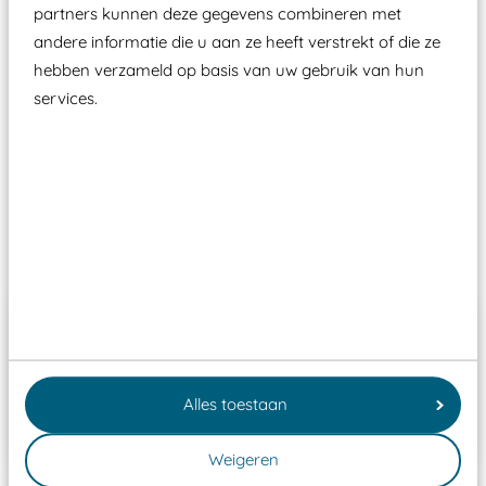
moet zijn van een typekeuring, -plaatje en
partners kunnen deze gegevens combineren met
certificering, uitgegeven door een Nederlands
andere informatie die u aan ze heeft verstrekt of die ze
aangewezen keuringsinstantie?
hebben verzameld op basis van uw gebruik van hun
services.
Wij ook speeltoestellen kunnen laten keuren zodat
ze toch binnen het Warenwetbesluit Attractie- en
Speeltoestellen vallen?
Past er goed bij
Octopus, blauw
474
Alles toestaan
€ 808,00
Weigeren