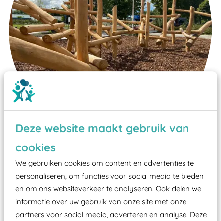
Deze website maakt gebruik van
Wist je dat:
cookies
We gebruiken cookies om content en advertenties te
Vanaf een valhoogte van 1,5 meter een speciale
personaliseren, om functies voor social media te bieden
valondergrond onder speeltoestellen verplicht is
en om ons websiteverkeer te analyseren. Ook delen we
zoals kunstgras, rubber tegels of boomschors?
informatie over uw gebruik van onze site met onze
Elk speeltoestel in de openbare ruimte voorzien
partners voor social media, adverteren en analyse. Deze