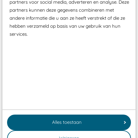
partners voor social media, adverteren en analyse. Deze
partners kunnen deze gegevens combineren met
andere informatie die u aan ze heeft verstrekt of die ze
hebben verzameld op basis van uw gebruik van hun
services.
Wist je dat:
Vanaf een valhoogte van 1,5 meter een speciale
valondergrond onder speeltoestellen verplicht is
zoals kunstgras, rubber tegels of boomschors?
Elk speeltoestel in de openbare ruimte voorzien
Alles toestaan
moet zijn van een typekeuring, -plaatje en
certificering, uitgegeven door een Nederlands