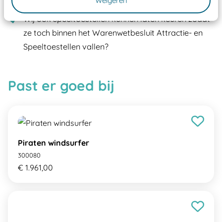
Weigeren
aangewezen keuringsinstantie?
Wij ook speeltoestellen kunnen laten keuren zodat
ze toch binnen het Warenwetbesluit Attractie- en
Speeltoestellen vallen?
Past er goed bij
Piraten windsurfer
300080
€ 1.961,00