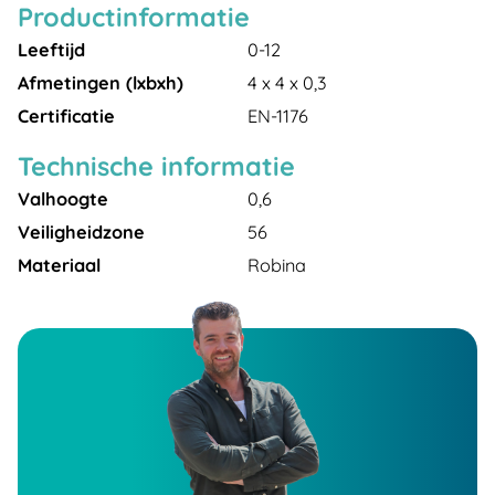
Productinformatie
Leeftijd
0-12
Afmetingen (lxbxh)
4 x 4 x 0,3
Certificatie
EN-1176
Technische informatie
Valhoogte
0,6
Veiligheidzone
56
Materiaal
Robina