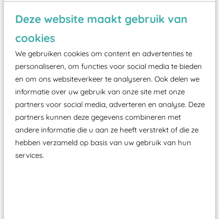
Wist je dat:
Deze website maakt gebruik van
Vanaf een valhoogte van 1,5 meter een speciale
cookies
valondergrond onder speeltoestellen verplicht is
zoals kunstgras, rubber tegels of boomschors?
We gebruiken cookies om content en advertenties te
Elk speeltoestel in de openbare ruimte voorzien
personaliseren, om functies voor social media te bieden
moet zijn van een typekeuring, -plaatje en
en om ons websiteverkeer te analyseren. Ook delen we
informatie over uw gebruik van onze site met onze
certificering, uitgegeven door een Nederlands
partners voor social media, adverteren en analyse. Deze
aangewezen keuringsinstantie?
partners kunnen deze gegevens combineren met
Wij ook speeltoestellen kunnen laten keuren zodat
andere informatie die u aan ze heeft verstrekt of die ze
ze toch binnen het Warenwetbesluit Attractie- en
hebben verzameld op basis van uw gebruik van hun
Speeltoestellen vallen?
services.
Past er goed bij