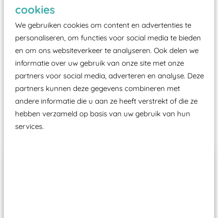
Elk speeltoestel in de openbare ruimte voorzien
cookies
moet zijn van een typekeuring, -plaatje en
We gebruiken cookies om content en advertenties te
certificering, uitgegeven door een Nederlands
personaliseren, om functies voor social media te bieden
aangewezen keuringsinstantie?
en om ons websiteverkeer te analyseren. Ook delen we
Wij ook speeltoestellen kunnen laten keuren zodat
informatie over uw gebruik van onze site met onze
ze toch binnen het Warenwetbesluit Attractie- en
partners voor social media, adverteren en analyse. Deze
Speeltoestellen vallen?
partners kunnen deze gegevens combineren met
andere informatie die u aan ze heeft verstrekt of die ze
hebben verzameld op basis van uw gebruik van hun
Past er goed bij
services.