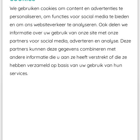
certificering, uitgegeven door een Nederlands
We gebruiken cookies om content en advertenties te
aangewezen keuringsinstantie?
personaliseren, om functies voor social media te bieden
Wij ook speeltoestellen kunnen laten keuren zodat
en om ons websiteverkeer te analyseren. Ook delen we
ze toch binnen het Warenwetbesluit Attractie- en
informatie over uw gebruik van onze site met onze
Speeltoestellen vallen?
partners voor social media, adverteren en analyse. Deze
partners kunnen deze gegevens combineren met
andere informatie die u aan ze heeft verstrekt of die ze
Past er goed bij
hebben verzameld op basis van uw gebruik van hun
services.