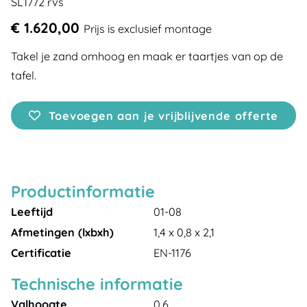
SL1772 rvs
€ 1.620,00
Prijs is exclusief montage
Takel je zand omhoog en maak er taartjes van op de
tafel.
Toevoegen aan je vrijblijvende offerte
Productinformatie
Leeftijd
01-08
Afmetingen (lxbxh)
1,4 x 0,8 x 2,1
Certificatie
EN-1176
Technische informatie
Valhoogte
0,6