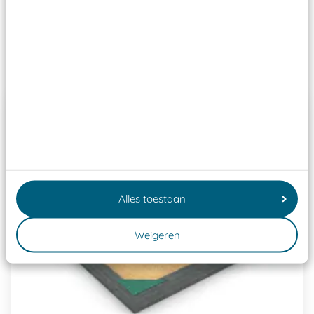
Speeltoestellen vallen?
Past er goed bij
Alles toestaan
Weigeren