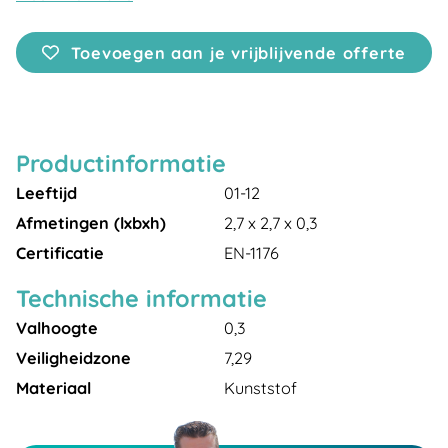
Toevoegen aan je vrijblijvende offerte
Productinformatie
Leeftijd
01-12
Afmetingen (lxbxh)
2,7 x 2,7 x 0,3
Certificatie
EN-1176
Technische informatie
Valhoogte
0,3
Veiligheidzone
7,29
Materiaal
Kunststof