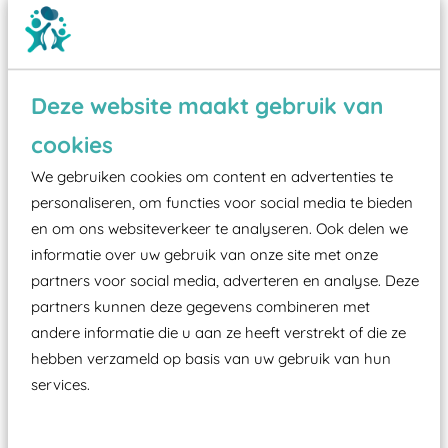
Deze website maakt gebruik van
cookies
Wist je dat:
We gebruiken cookies om content en advertenties te
Vanaf een valhoogte van 1,5 meter een speciale
personaliseren, om functies voor social media te bieden
valondergrond onder speeltoestellen verplicht is
en om ons websiteverkeer te analyseren. Ook delen we
zoals kunstgras, rubber tegels of boomschors?
informatie over uw gebruik van onze site met onze
partners voor social media, adverteren en analyse. Deze
Elk speeltoestel in de openbare ruimte voorzien
partners kunnen deze gegevens combineren met
moet zijn van een typekeuring, -plaatje en
andere informatie die u aan ze heeft verstrekt of die ze
certificering, uitgegeven door een Nederlands
hebben verzameld op basis van uw gebruik van hun
aangewezen keuringsinstantie?
services.
Wij ook speeltoestellen kunnen laten keuren zodat
ze toch binnen het Warenwetbesluit Attractie- en