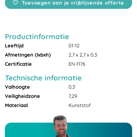
Toevoegen aan je vrijblijvende offerte
Productinformatie
Leeftijd
01-12
Afmetingen (lxbxh)
2,7 x 2,7 x 0,3
Certificatie
EN-1176
Technische informatie
Valhoogte
0,3
Veiligheidzone
7,29
Materiaal
Kunststof