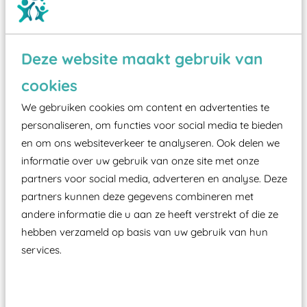
Deze website maakt gebruik van
Wist je dat:
cookies
Vanaf een valhoogte van 1,5 meter een speciale
We gebruiken cookies om content en advertenties te
valondergrond onder speeltoestellen verplicht is
personaliseren, om functies voor social media te bieden
zoals kunstgras, rubber tegels of boomschors?
en om ons websiteverkeer te analyseren. Ook delen we
informatie over uw gebruik van onze site met onze
Elk speeltoestel in de openbare ruimte voorzien
partners voor social media, adverteren en analyse. Deze
moet zijn van een typekeuring, -plaatje en
partners kunnen deze gegevens combineren met
certificering, uitgegeven door een Nederlands
andere informatie die u aan ze heeft verstrekt of die ze
aangewezen keuringsinstantie?
hebben verzameld op basis van uw gebruik van hun
Wij ook speeltoestellen kunnen laten keuren zodat
services.
ze toch binnen het Warenwetbesluit Attractie- en
Speeltoestellen vallen?