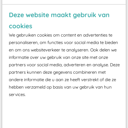
Wist je dat:
Deze website maakt gebruik van
Vanaf een valhoogte van 1,5 meter een speciale
cookies
valondergrond onder speeltoestellen verplicht is
We gebruiken cookies om content en advertenties te
zoals kunstgras, rubber tegels of boomschors?
personaliseren, om functies voor social media te bieden
Elk speeltoestel in de openbare ruimte voorzien
en om ons websiteverkeer te analyseren. Ook delen we
moet zijn van een typekeuring, -plaatje en
informatie over uw gebruik van onze site met onze
certificering, uitgegeven door een Nederlands
partners voor social media, adverteren en analyse. Deze
aangewezen keuringsinstantie?
partners kunnen deze gegevens combineren met
Wij ook speeltoestellen kunnen laten keuren zodat
andere informatie die u aan ze heeft verstrekt of die ze
hebben verzameld op basis van uw gebruik van hun
ze toch binnen het Warenwetbesluit Attractie- en
services.
Speeltoestellen vallen?
Past er goed bij