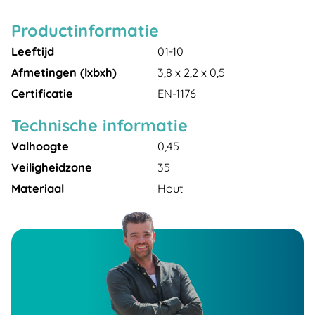
Productinformatie
Leeftijd
01-10
Afmetingen (lxbxh)
3,8 x 2,2 x 0,5
Certificatie
EN-1176
Technische informatie
Valhoogte
0,45
Veiligheidzone
35
Materiaal
Hout