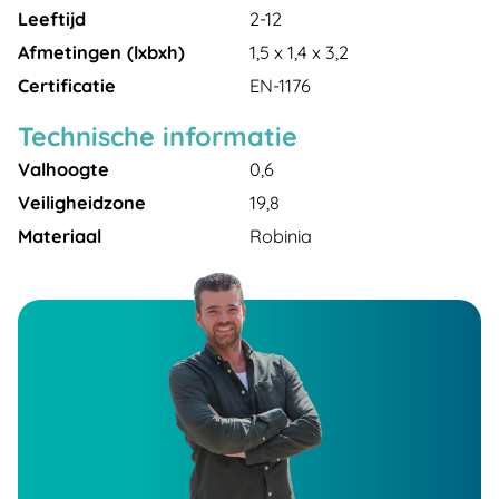
Leeftijd
2-12
Afmetingen (lxbxh)
1,5 x 1,4 x 3,2
Certificatie
EN-1176
Technische informatie
Valhoogte
0,6
Veiligheidzone
19,8
Materiaal
Robinia