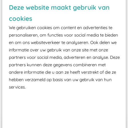
Vanaf een valhoogte van 1,5 meter een speciale
Deze website maakt gebruik van
valondergrond onder speeltoestellen verplicht is
cookies
zoals kunstgras, rubber tegels of boomschors?
We gebruiken cookies om content en advertenties te
Elk speeltoestel in de openbare ruimte voorzien
personaliseren, om functies voor social media te bieden
moet zijn van een typekeuring, -plaatje en
en om ons websiteverkeer te analyseren. Ook delen we
certificering, uitgegeven door een Nederlands
informatie over uw gebruik van onze site met onze
aangewezen keuringsinstantie?
partners voor social media, adverteren en analyse. Deze
Wij ook speeltoestellen kunnen laten keuren zodat
partners kunnen deze gegevens combineren met
ze toch binnen het Warenwetbesluit Attractie- en
andere informatie die u aan ze heeft verstrekt of die ze
Speeltoestellen vallen?
hebben verzameld op basis van uw gebruik van hun
services.
Past er goed bij