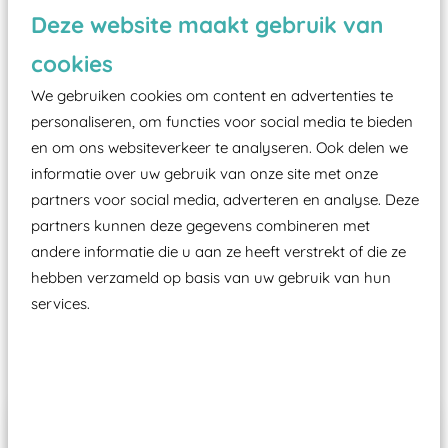
Vanaf een valhoogte van 1,5 meter een speciale
Deze website maakt gebruik van
valondergrond onder speeltoestellen verplicht is
cookies
zoals kunstgras, rubber tegels of boomschors?
We gebruiken cookies om content en advertenties te
Elk speeltoestel in de openbare ruimte voorzien
personaliseren, om functies voor social media te bieden
moet zijn van een typekeuring, -plaatje en
en om ons websiteverkeer te analyseren. Ook delen we
certificering, uitgegeven door een Nederlands
informatie over uw gebruik van onze site met onze
aangewezen keuringsinstantie?
partners voor social media, adverteren en analyse. Deze
Wij ook speeltoestellen kunnen laten keuren zodat
partners kunnen deze gegevens combineren met
ze toch binnen het Warenwetbesluit Attractie- en
andere informatie die u aan ze heeft verstrekt of die ze
Speeltoestellen vallen?
hebben verzameld op basis van uw gebruik van hun
services.
Past er goed bij