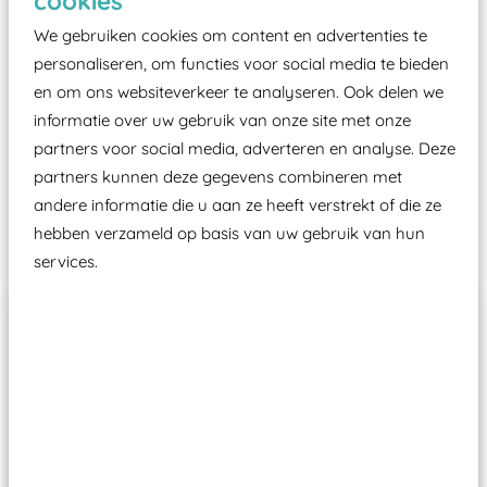
cookies
certificering, uitgegeven door een Nederlands
We gebruiken cookies om content en advertenties te
aangewezen keuringsinstantie?
personaliseren, om functies voor social media te bieden
Wij ook speeltoestellen kunnen laten keuren zodat
en om ons websiteverkeer te analyseren. Ook delen we
ze toch binnen het Warenwetbesluit Attractie- en
informatie over uw gebruik van onze site met onze
Speeltoestellen vallen?
partners voor social media, adverteren en analyse. Deze
partners kunnen deze gegevens combineren met
andere informatie die u aan ze heeft verstrekt of die ze
Past er goed bij
hebben verzameld op basis van uw gebruik van hun
services.