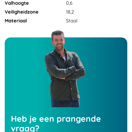
Valhoogte
0,6
Veiligheidzone
18,2
Materiaal
Staal
Heb je een prangende
vraag?