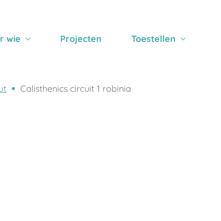
r wie
Projecten
Toestellen
ut
Calisthenics circuit 1 robinia