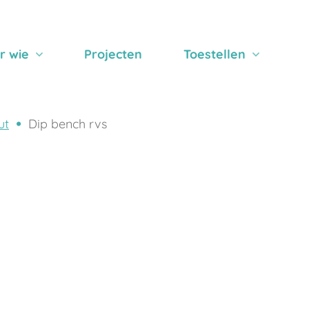
r wie
Projecten
Toestellen
ut
Dip bench rvs