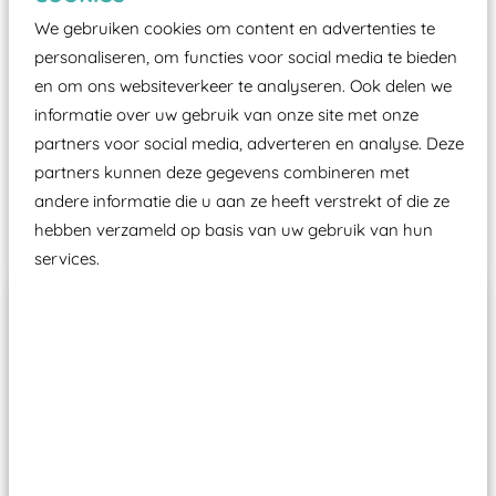
certificering, uitgegeven door een Nederlands
We gebruiken cookies om content en advertenties te
aangewezen keuringsinstantie?
personaliseren, om functies voor social media te bieden
Wij ook speeltoestellen kunnen laten keuren zodat
en om ons websiteverkeer te analyseren. Ook delen we
ze toch binnen het Warenwetbesluit Attractie- en
informatie over uw gebruik van onze site met onze
Speeltoestellen vallen?
partners voor social media, adverteren en analyse. Deze
partners kunnen deze gegevens combineren met
andere informatie die u aan ze heeft verstrekt of die ze
Past er goed bij
hebben verzameld op basis van uw gebruik van hun
services.