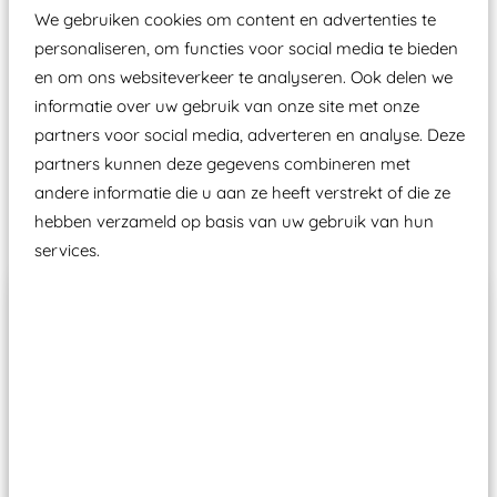
certificering, uitgegeven door een Nederlands
We gebruiken cookies om content en advertenties te
aangewezen keuringsinstantie?
personaliseren, om functies voor social media te bieden
Wij ook speeltoestellen kunnen laten keuren zodat
en om ons websiteverkeer te analyseren. Ook delen we
ze toch binnen het Warenwetbesluit Attractie- en
informatie over uw gebruik van onze site met onze
Speeltoestellen vallen?
partners voor social media, adverteren en analyse. Deze
partners kunnen deze gegevens combineren met
andere informatie die u aan ze heeft verstrekt of die ze
Past er goed bij
hebben verzameld op basis van uw gebruik van hun
services.