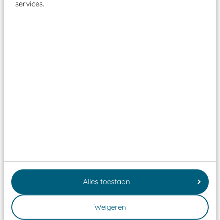
services.
Ontwerp & plaatsing van
klimtoestel
Wil je een professioneel klimtoestel laten plaatsen dat
perfect past bij jouw locatie? Wij denken graag met je
mee – van eerste schets tot plaatsing. Dankzij deze full-
service aanpak creëren we de optimale speelomgeving
Alles toestaan
voor iedereen.
Ook prettig: wij werken nauw samen met
Weigeren