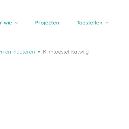
r wie
Projecten
Toestellen
n en klauteren
Klimtoestel Katwilg