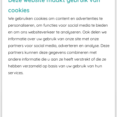
zoals kunstgras, rubber tegels of boomschors?
cookies
Elk speeltoestel in de openbare ruimte voorzien
We gebruiken cookies om content en advertenties te
moet zijn van een typekeuring, -plaatje en
personaliseren, om functies voor social media te bieden
certificering, uitgegeven door een Nederlands
en om ons websiteverkeer te analyseren. Ook delen we
aangewezen keuringsinstantie?
informatie over uw gebruik van onze site met onze
Wij ook speeltoestellen kunnen laten keuren zodat
partners voor social media, adverteren en analyse. Deze
ze toch binnen het Warenwetbesluit Attractie- en
partners kunnen deze gegevens combineren met
Speeltoestellen vallen?
andere informatie die u aan ze heeft verstrekt of die ze
hebben verzameld op basis van uw gebruik van hun
services.
Past er goed bij