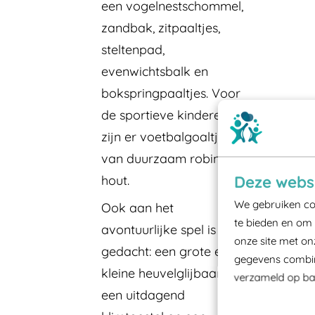
een vogelnestschommel,
zandbak, zitpaaltjes,
steltenpad,
evenwichtsbalk en
bokspringpaaltjes. Voor
de sportieve kinderen
zijn er voetbalgoaltjes
van duurzaam robinia-
Deze websi
hout.
We gebruiken coo
Ook aan het
te bieden en om 
avontuurlijke spel is
onze site met on
gedacht: een grote en
gegevens combine
kleine heuvelglijbaan,
verzameld op bas
een uitdagend