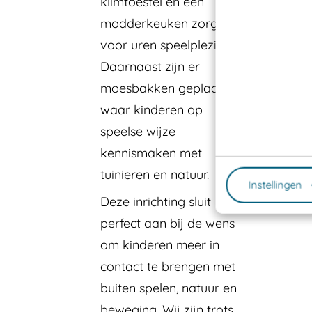
klimtoestel en een
modderkeuken zorgen
voor uren speelplezier.
Daarnaast zijn er
moesbakken geplaatst,
waar kinderen op
speelse wijze
kennismaken met
tuinieren en natuur.
Instellingen
Deze inrichting sluit
perfect aan bij de wens
om kinderen meer in
contact te brengen met
buiten spelen, natuur en
beweging. Wij zijn trots