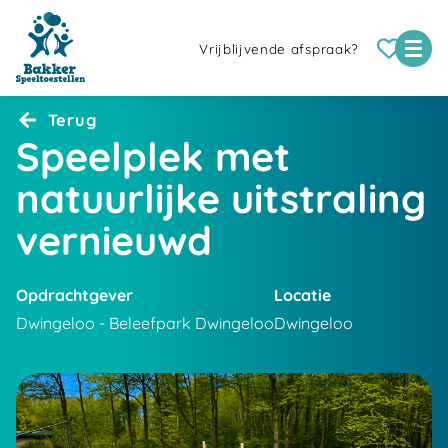
Vrijblijvende afspraak?
Terug
Speelplek met
natuurlijke uitstraling
vernieuwd
Opdrachtgever
Locatie
Dwingeloo - Beleefpark Dwingeloo
Dwingeloo