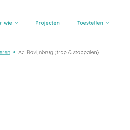
r wie
Projecten
Toestellen
eren
Ac. Ravijnbrug (trap & stappalen)