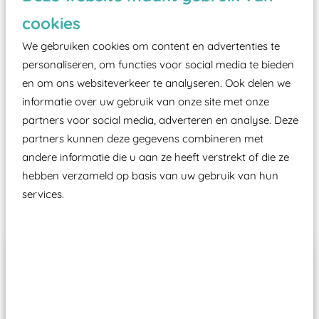
zoals kunstgras, rubber tegels of boomschors?
cookies
Elk speeltoestel in de openbare ruimte voorzien
moet zijn van een typekeuring, -plaatje en
We gebruiken cookies om content en advertenties te
certificering, uitgegeven door een Nederlands
personaliseren, om functies voor social media te bieden
en om ons websiteverkeer te analyseren. Ook delen we
aangewezen keuringsinstantie?
informatie over uw gebruik van onze site met onze
Wij ook speeltoestellen kunnen laten keuren zodat
partners voor social media, adverteren en analyse. Deze
ze toch binnen het Warenwetbesluit Attractie- en
partners kunnen deze gegevens combineren met
Speeltoestellen vallen?
andere informatie die u aan ze heeft verstrekt of die ze
hebben verzameld op basis van uw gebruik van hun
services.
Past er goed bij